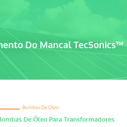
mento Do Mancal TecSonics™
Bombas De Óleo
Bombas De Óleo Para Transformadores